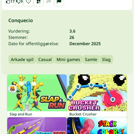
17
9
Conquer.io
Vurdering:
3.6
Stemmer:
26
Dato for offentliggørelse:
December 2025
Arkade spil
Casual
Mini games
Samle
Slag
Slap and Run
Bucket Crusher