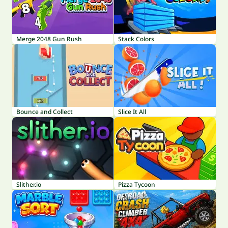
Merge 2048 Gun Rush
Stack Colors
Bounce and Collect
Slice It All
Slither.io
Pizza Tycoon