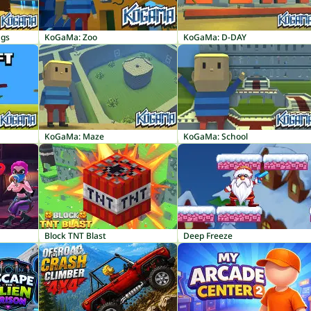
ngs
KoGaMa: Zoo
KoGaMa: D-DAY
KoGaMa: Maze
KoGaMa: School
Block TNT Blast
Deep Freeze