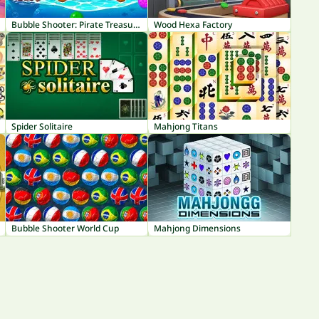
Bubble Shooter: Pirate Treasures
Wood Hexa Factory
Spider Solitaire
Mahjong Titans
Bubble Shooter World Cup
Mahjong Dimensions