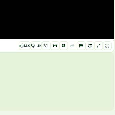
5.8K
1.3K