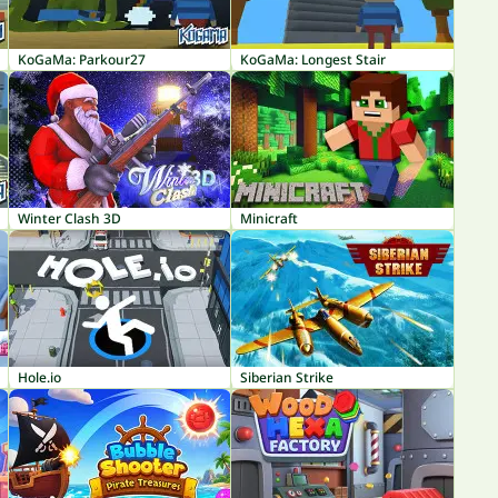
KoGaMa: Parkour27
KoGaMa: Longest Stair
Winter Clash 3D
Minicraft
Hole.io
Siberian Strike