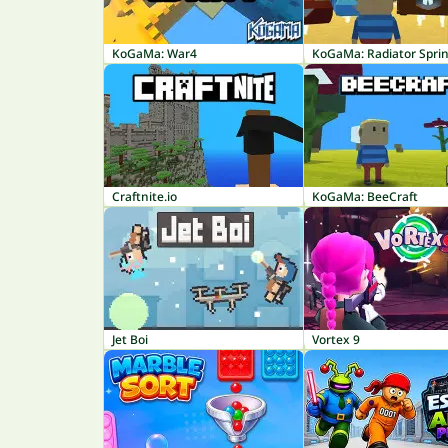
KoGaMa: War4
KoGaMa: Radiator Spri
Craftnite.io
KoGaMa: BeeCraft
Jet Boi
Vortex 9