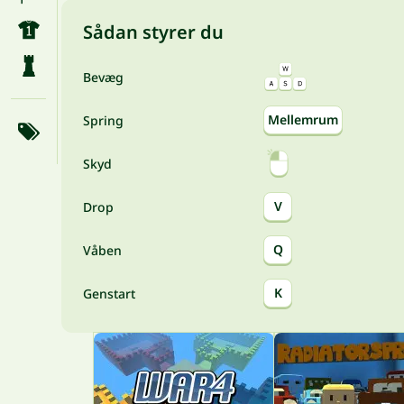
Sådan styrer du
Bevæg
Mellemrum
Spring
Skyd
V
Drop
Q
Våben
K
Genstart