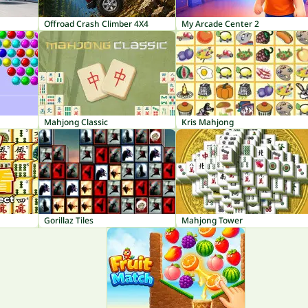
Offroad Crash Climber 4X4
My Arcade Center 2
Mahjong Classic
Kris Mahjong
Gorillaz Tiles
Mahjong Tower